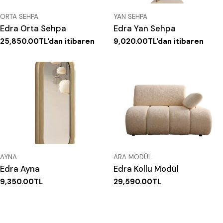
TIP:
TIP:
ORTA SEHPA
YAN SEHPA
Edra Orta Sehpa
Edra Yan Sehpa
Normal
25,850.00TL'dan itibaren
Normal
9,020.00TL'dan itibaren
fiyat
fiyat
TIP:
TIP:
AYNA
ARA MODÜL
Edra Ayna
Edra Kollu Modül
Normal
9,350.00TL
Normal
29,590.00TL
fiyat
fiyat