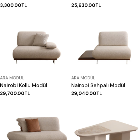
:
Normal
3,300.00TL
Normal
25,630.00TL
fiyat
fiyat
TIP:
TIP:
ARA MODÜL
ARA MODÜL
Nairobi Kollu Modül
Nairobi Sehpalı Modül
Normal
29,700.00TL
Normal
29,040.00TL
fiyat
fiyat