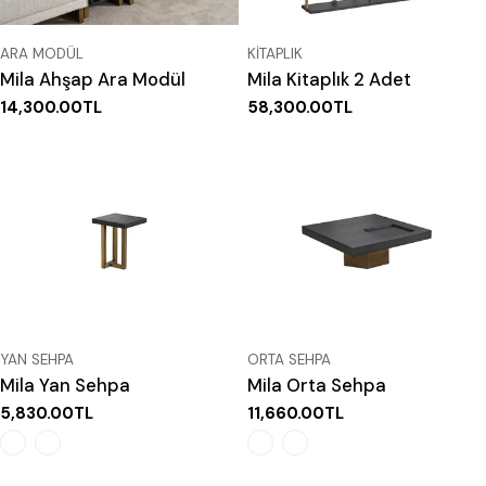
TIP:
TIP:
ARA MODÜL
KITAPLIK
Mila Ahşap Ara Modül
Mila Kitaplık 2 Adet
Normal
14,300.00TL
Normal
58,300.00TL
fiyat
fiyat
TIP:
TIP:
YAN SEHPA
ORTA SEHPA
Mila Yan Sehpa
Mila Orta Sehpa
Normal
5,830.00TL
Normal
11,660.00TL
fiyat
fiyat