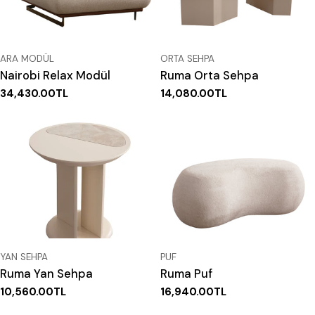
TIP:
TIP:
ARA MODÜL
ORTA SEHPA
Nairobi Relax Modül
Ruma Orta Sehpa
Normal
34,430.00TL
Normal
14,080.00TL
fiyat
fiyat
TIP:
TIP:
YAN SEHPA
PUF
Ruma Yan Sehpa
Ruma Puf
Normal
10,560.00TL
Normal
16,940.00TL
fiyat
fiyat