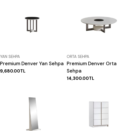
TIP:
TIP:
YAN SEHPA
ORTA SEHPA
Premium Denver Yan Sehpa
Premium Denver Orta
Sehpa
Normal
9,680.00TL
fiyat
Normal
14,300.00TL
fiyat