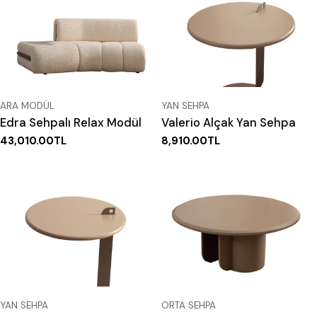
TIP:
TIP:
ARA MODÜL
YAN SEHPA
Edra Sehpalı Relax Modül
Valerio Alçak Yan Sehpa
Normal
43,010.00TL
Normal
8,910.00TL
fiyat
fiyat
TIP:
TIP:
YAN SEHPA
ORTA SEHPA