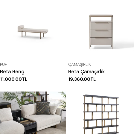
fiyat
fiyat
TIP:
TIP:
PUF
ÇAMAŞIRLIK
Beta Benç
Beta Çamaşırlık
Normal
11,000.00TL
Normal
19,360.00TL
fiyat
fiyat