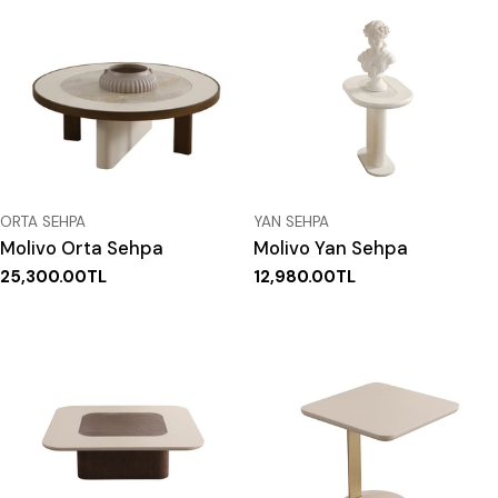
TIP:
TIP:
ORTA SEHPA
YAN SEHPA
Molivo Orta Sehpa
Molivo Yan Sehpa
Normal
25,300.00TL
Normal
12,980.00TL
fiyat
fiyat