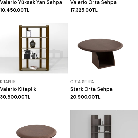
Valerio Yüksek Yan Sehpa
Valerio Orta Sehpa
Normal
10,450.00TL
Normal
17,325.00TL
fiyat
fiyat
TIP:
TIP:
KITAPLIK
ORTA SEHPA
Valerio Kitaplık
Stark Orta Sehpa
Normal
30,800.00TL
Normal
20,900.00TL
fiyat
fiyat