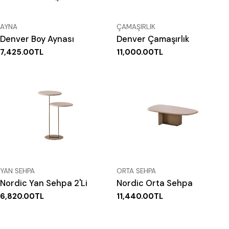
TIP:
TIP:
AYNA
ÇAMAŞIRLIK
Denver Boy Aynası
Denver Çamaşırlık
Normal
7,425.00TL
Normal
11,000.00TL
fiyat
fiyat
TIP:
TIP:
YAN SEHPA
ORTA SEHPA
Nordic Yan Sehpa 2'Li
Nordic Orta Sehpa
Normal
6,820.00TL
Normal
11,440.00TL
fiyat
fiyat