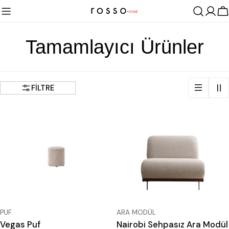
İçeriğe
A
atla
T
Tamamlayıcı Ürünler
o
FILTRE
p
l
a
m
a
k
TIP:
TIP:
PUF
ARA MODÜL
Vegas Puf
Nairobi Sehpasız Ara Modül