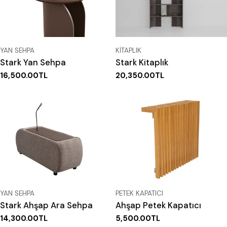
TIP:
TIP:
YAN SEHPA
KITAPLIK
Stark Yan Sehpa
Stark Kitaplık
Normal
16,500.00TL
Normal
20,350.00TL
fiyat
fiyat
TIP:
TIP:
YAN SEHPA
PETEK KAPATICI
Stark Ahşap Ara Sehpa
Ahşap Petek Kapatıcı
Normal
14,300.00TL
Normal
5,500.00TL